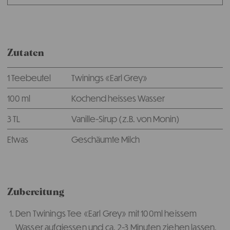
Zutaten
1 Teebeutel
Twinings «Earl Grey»
100 ml
Kochend heisses Wasser
3 TL
Vanille-Sirup (z.B. von Monin)
Etwas
Geschäumte Milch
Zubereitung
Den Twinings Tee «Earl Grey» mit 100ml heissem
Wasser aufgiessen und ca. 2-3 Minuten ziehen lassen.